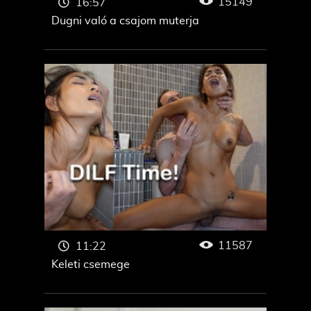
15149
16:57
Dugni való a csajom muterja
11587
11:22
Keleti csemege