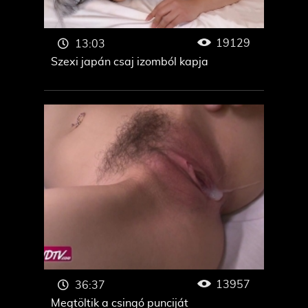
19129
13:03
Szexi japán csaj izomból kapja
13957
36:37
Megtöltik a csingó punciját