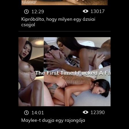
13017
12:29
Kipróbálta, hogy milyen egy ázsiai
csajjal
12390
14:01
Maylee-t dugja egy rajongója