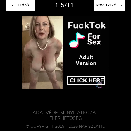
1
5
11
<
ELŐZŐ
KÖVETKEZŐ
>
ADATVÉDELMI NYILATKOZAT
ELÉRHETŐSÉG
© COPYRIGHT 2019 - 2026 NAPISZEX.HU