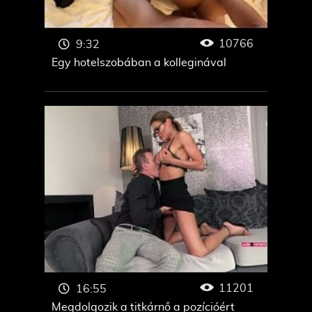
10766
9:32
Egy hotelszobában a kolleginával
11201
16:55
Megdolgozik a titkárnő a pozícióért