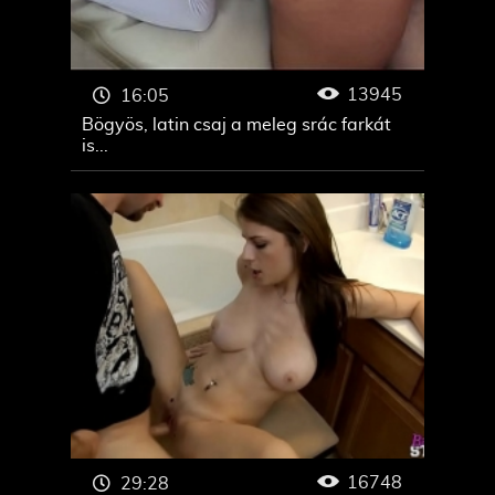
13945
16:05
Bögyös, latin csaj a meleg srác farkát
is...
16748
29:28