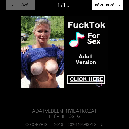
1
19
<
ELŐZŐ
KÖVETKEZŐ
>
ADATVÉDELMI NYILATKOZAT
ELÉRHETŐSÉG
© COPYRIGHT 2019 - 2026 NAPISZEX.HU