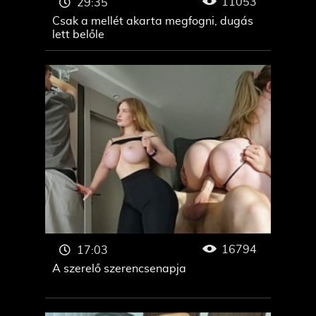
11053
29:35
Csak a mellét akarta megfogni, dugás
lett belőle
16794
17:03
A szerelő szerencsenapja