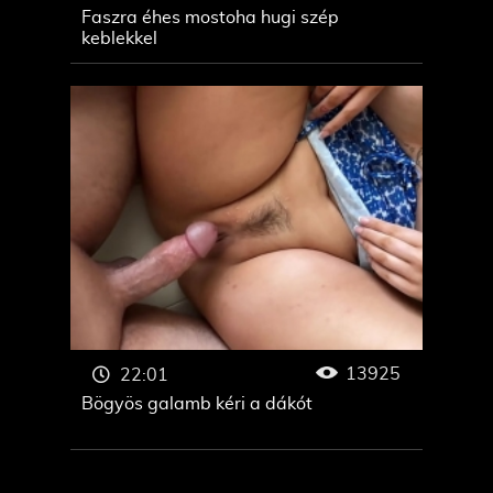
Faszra éhes mostoha hugi szép
keblekkel
13925
22:01
Bögyös galamb kéri a dákót