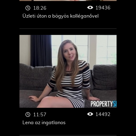
19436
18:26
Üzleti úton a bögyös kolléganővel
14492
11:57
Lena az ingatlanos