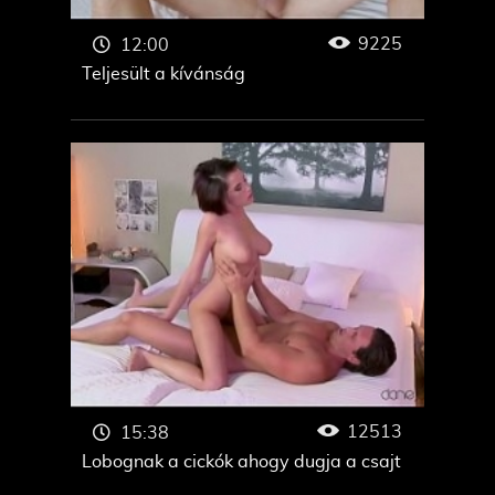
9225
12:00
Teljesült a kívánság
12513
15:38
Lobognak a cickók ahogy dugja a csajt