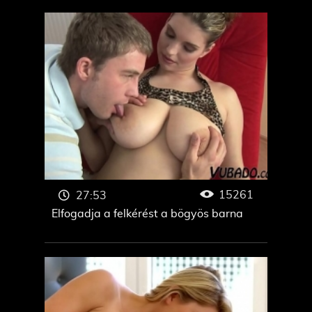
15261
27:53
Elfogadja a felkérést a bögyös barna