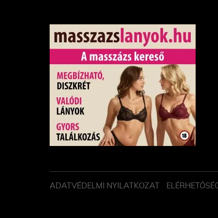
ADATVÉDELMI NYILATKOZAT
ELÉRHETŐSÉ