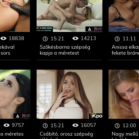
18838
14213
15:21
11:11
ekával
Szőkésbarna szépség
Anissa elka
 sors
kapja a méretest
fekete brán
9757
16057
15:21
12:00
 ha méretes
Csábító, orosz szépség
Nagy mellű