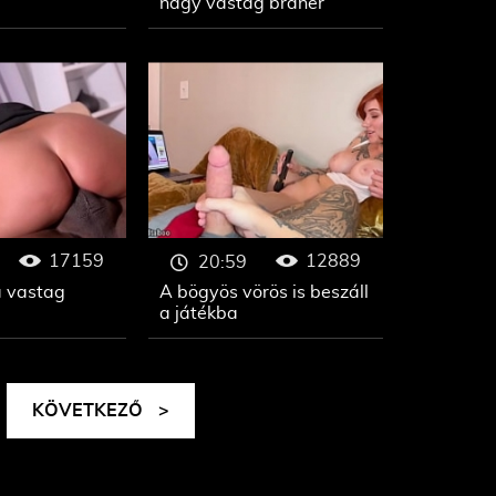
nagy vastag bráner
17159
12889
20:59
a vastag
A bögyös vörös is beszáll
a játékba
KÖVETKEZŐ
>