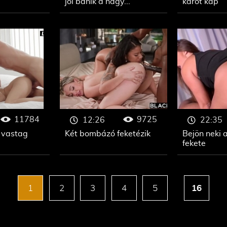
jól bánik a nagy...
kárót kap
11784
9725
12:26
22:35
a vastag
Két bombázó feketézik
Bejön neki 
fekete
1
2
3
4
5
16