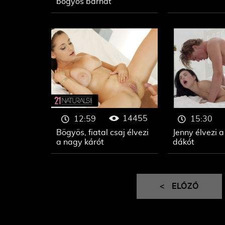
bögyös barnát
14455
12:59
15:30
Bögyös, fiatal csaj élvezi
Jenny élvezi 
a nagy kárót
dákót
<
ELŐZŐ