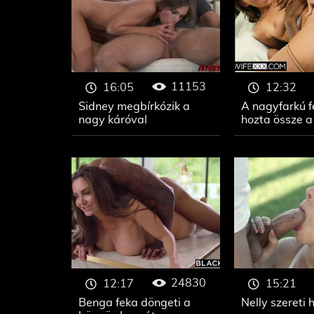
11153
16:05
12:32
Sidney megbírkózik a
A nagyfarkú f
nagy káróval
hozta össze a
24830
12:17
15:21
Benga feka döngeti a
Nelly szereti