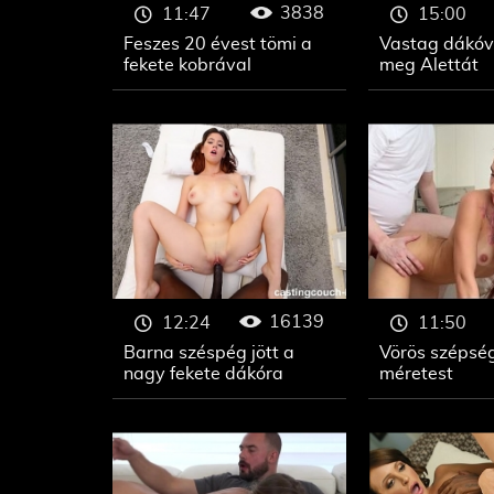
3838
11:47
15:00
Feszes 20 évest tömi a
Vastag dákóv
fekete kobrával
meg Alettát
16139
12:24
11:50
Barna széspég jött a
Vörös szépség 
nagy fekete dákóra
méretest