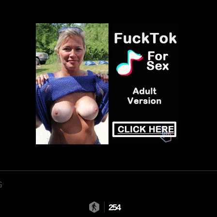
G
254