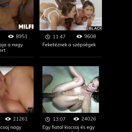
8951
9608
11:47
pja a nagy
Feketéznek a szépségek
ert
21261
24026
13:07
 csaj nagy
Egy fiatal kiscsaj és egy