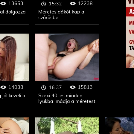
13653
12238
15:32
al dolgozza
Méretes dákót kap a
szőrösbe
14038
15813
16:37
jól kezeli a
Szexi 40-es minden
lyukba imádja a méretest