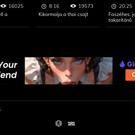
16025
19573
8:16
20:25
ll a
Kikormolja a thai csajt
Faszéhes, 
takarítónő
G
181