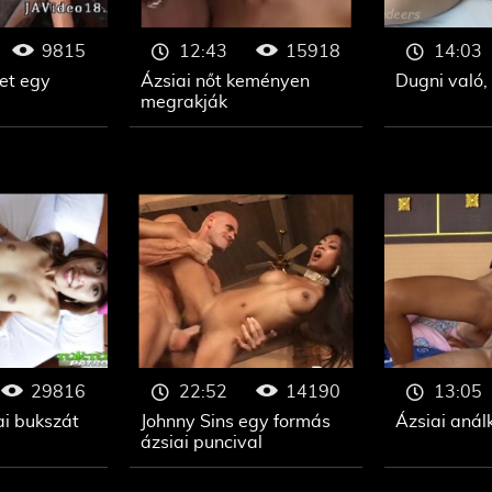
9815
15918
12:43
14:03
et egy
Ázsiai nőt keményen
Dugni való, 
megrakják
29816
14190
22:52
13:05
ai bukszát
Johnny Sins egy formás
Ázsiai anál
ázsiai puncival