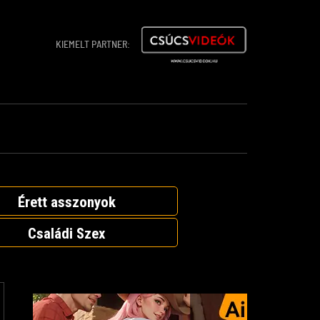
KIEMELT PARTNER:
Érett asszonyok
Családi Szex