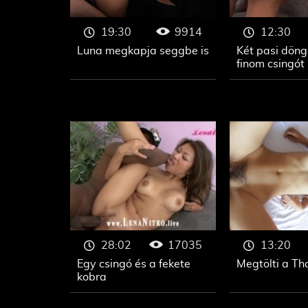
9914
19:30
12:30
Luna megkapja seggbe is
Két pasi döng
finom csingót
17035
28:02
13:20
Egy csingó és a fekete
Megtölti a Th
kobra