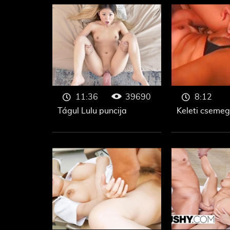
39690
11:36
8:12
Tágul Lulu puncija
Keleti cseme