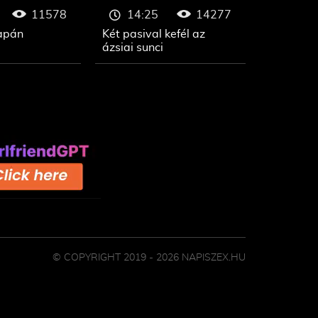
11578
14277
14:25
japán
Két pasival kefél az
ázsiai sunci
© COPYRIGHT 2019 - 2026 NAPISZEX.HU