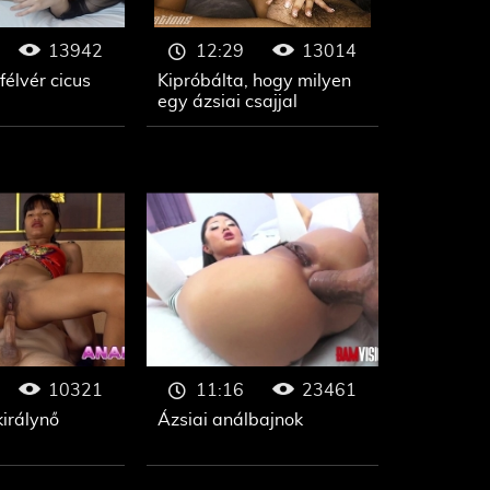
13942
13014
12:29
félvér cicus
Kipróbálta, hogy milyen
egy ázsiai csajjal
10321
23461
11:16
királynő
Ázsiai análbajnok