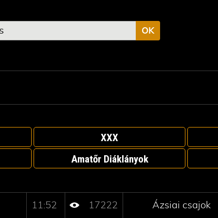
OK
XXX
Amatőr Diáklányok
11:52
17222
Ázsiai csajok