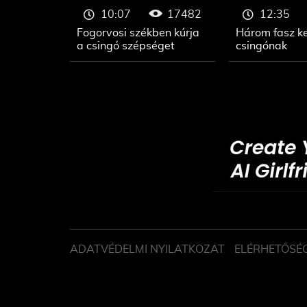
17482
10:07
12:35
Fogorvosi székben kúrja
Három fasz ke
a csingó szépséget
csingónak
ADATVÉDELMI NYILATKOZAT
ELÉRHETŐSÉ