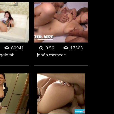
60941
17363
9:56
i galamb
Japán csemege