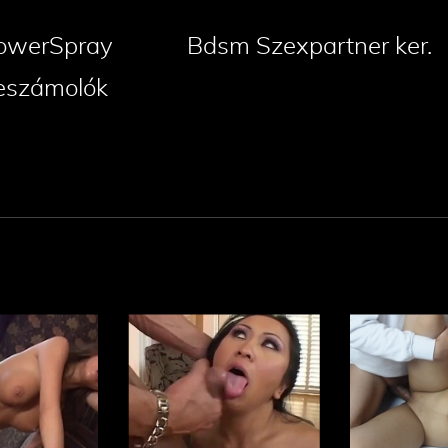
owerSpray
Bdsm Szexpartner ker.
eszámolók