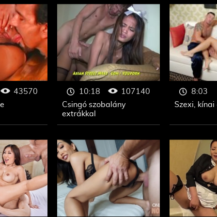
43570
107140
10:18
8:03
ge
Csingó szobalány
Szexi, kína
extrákkal