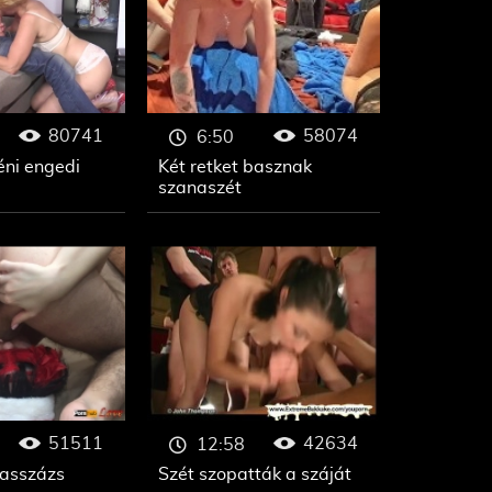
80741
58074
6:50
éni engedi
Két retket basznak
szanaszét
51511
42634
12:58
asszázs
Szét szopatták a száját