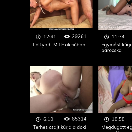
29261
12:41
11:34
Lottyadt MILF akcióban
Egymást kúrj
párocska
85314
6:10
18:58
Terhes csajt kúrja a doki
Megdugott eg