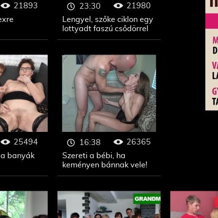
21893
21980
23:30
exre
Lengyel, szőke ciklon egy
lottyadt faszú csődörrel
25494
26365
16:38
 a banyák
Szereti a bébi, ha
keményen bánnak vele!