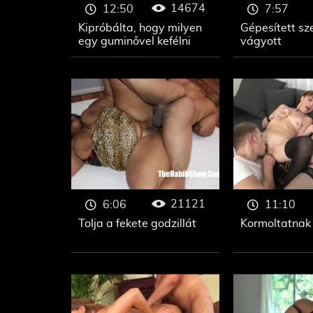
14674
12:50
7:57
Kipróbálta, hogy milyen
Gépesített sz
egy guminővel kefélni
vágyott
21121
6:06
11:10
Tolja a fekete godzillát
Kormoltatnak