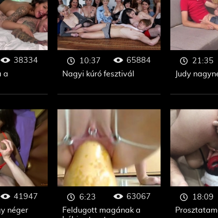
38334
65884
10:37
21:35
a a
Nagyi kúró fesztivál
Judy nagyn
41947
63067
6:23
18:09
y néger
Feldugott magának a
Prosztatam