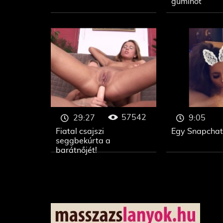
guminőt
57542
29:27
9:05
Fiatal csajszi
Egy Snapchat
seggbekúrta a
barátnőjét!