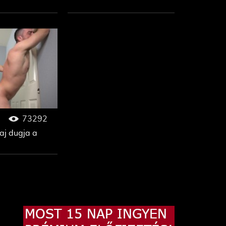
73292
aj dugja a