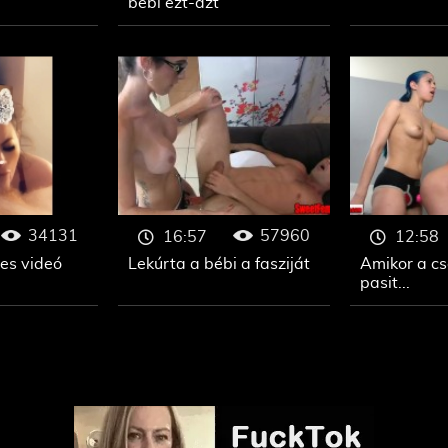
bébi ezt-azt
34131
57960
16:57
12:58
es videó
Lekúrta a bébi a fasziját
Amikor a cs
pasit...