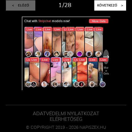
1
28
<
ELŐZŐ
KÖVETKEZŐ
>
ADATVÉDELMI NYILATKOZAT
ELÉRHETŐSÉG
© COPYRIGHT 2019 - 2026 NAPISZEX.HU