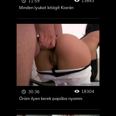
13843
11:59
Minden lyukat kitágít Kiarán
18304
30:36
Öröm ilyen kerek popóba nyomni