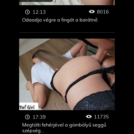
8016
12:13
Odaadja végre a fingót a barátnő
11735
17:39
Megtölti fehérjével a gömbölyű seggű
szépség...