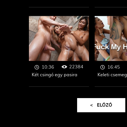
22384
10:36
16:45
Két csingó egy pasira
Keleti cseme
<
ELŐZŐ