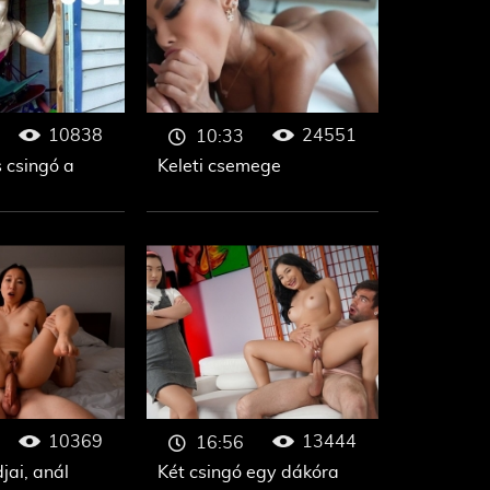
10838
24551
10:33
 csingó a
Keleti csemege
10369
13444
16:56
jai, anál
Két csingó egy dákóra