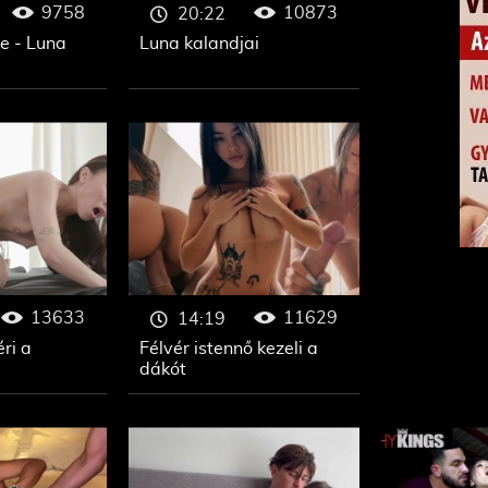
9758
10873
20:22
e - Luna
Luna kalandjai
13633
11629
14:19
éri a
Félvér istennő kezeli a
dákót