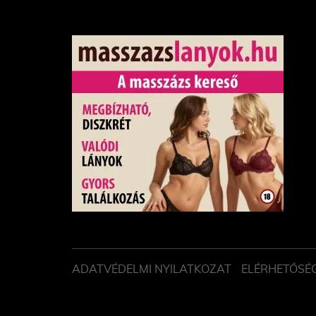
ADATVÉDELMI NYILATKOZAT
ELÉRHETŐSÉ