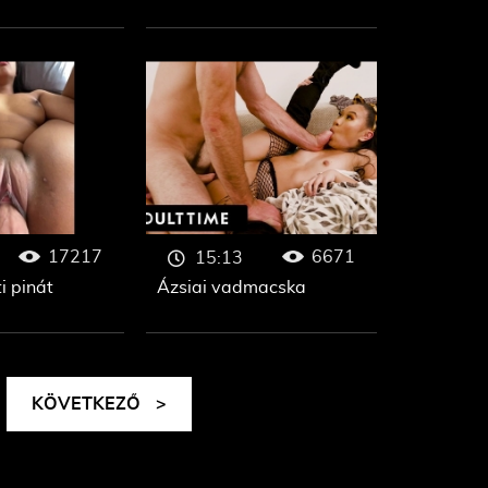
17217
6671
15:13
i pinát
Ázsiai vadmacska
KÖVETKEZŐ
>