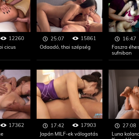
12260
15861
25:07
16:47
ai cicus
Odaadó, thai szépség
Faszra éhes
sufniban
17362
17903
17:42
27:08
ge
Japán MILF-ek válogatás
Luna kaland