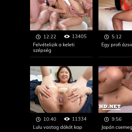
13405
12:22
5:12
Felvételizik a keleti
Egy profi ázsi
szépség
11334
10:40
9:56
Lulu vastag dákót kap
Japán cseme