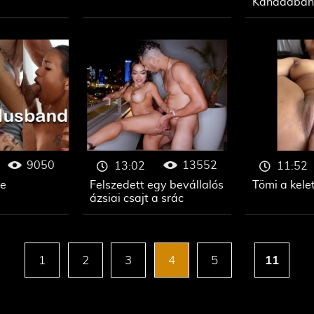
Kanadában
9050
13552
13:02
11:52
ge
Felszedett egy bevállalós
Tömi a kelet
ázsiai csajt a srác
1
2
3
4
5
11