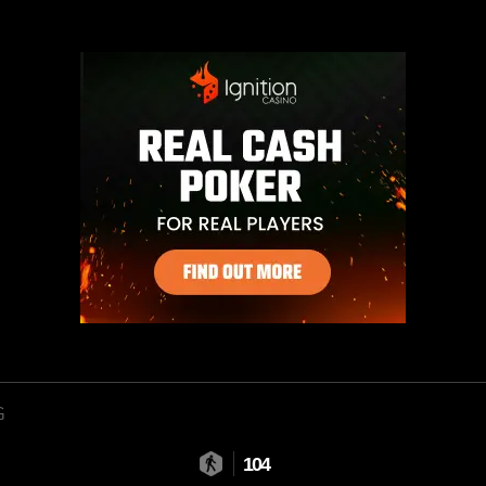
G
104