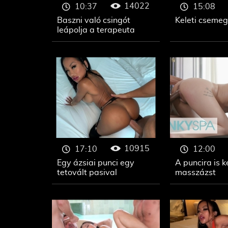
14022
10:37
15:08
Baszni való csingót
Keleti csemeg
leápolja a terapeuta
10915
17:10
12:00
Egy ázsiai punci egy
A puncira is k
tetovált pasival
masszázst