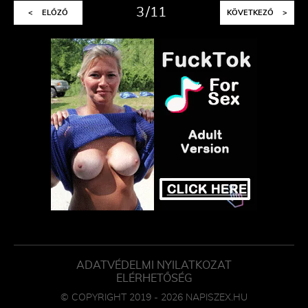
3
11
<
ELŐZŐ
KÖVETKEZŐ
>
ADATVÉDELMI NYILATKOZAT
ELÉRHETŐSÉG
© COPYRIGHT 2019 - 2026 NAPISZEX.HU