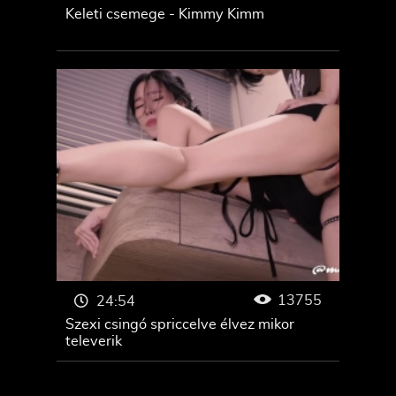
Keleti csemege - Kimmy Kimm
13755
24:54
Szexi csingó spriccelve élvez mikor
televerik