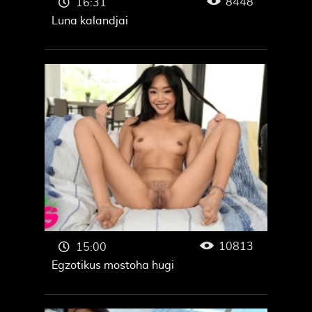
8448
16:31
Luna kalandjai
10813
15:00
Egzotikus mostoha hugi