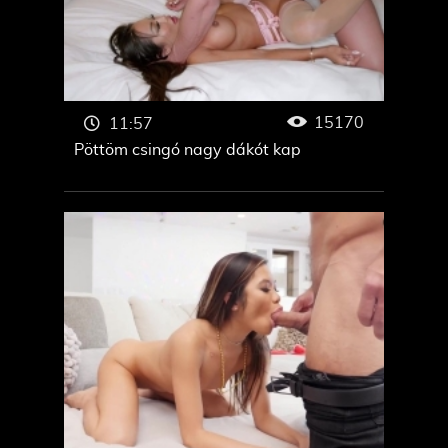
15170
11:57
Pöttöm csingó nagy dákót kap