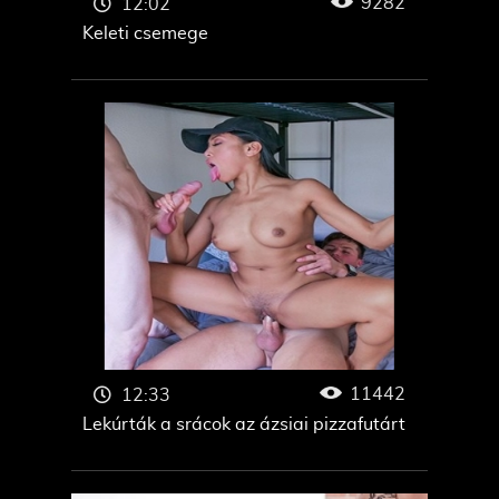
9282
12:02
Keleti csemege
11442
12:33
Lekúrták a srácok az ázsiai pizzafutárt