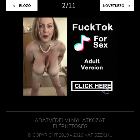
2
11
<
ELŐZŐ
KÖVETKEZŐ
>
ADATVÉDELMI NYILATKOZAT
ELÉRHETŐSÉG
© COPYRIGHT 2019 - 2026 NAPISZEX.HU