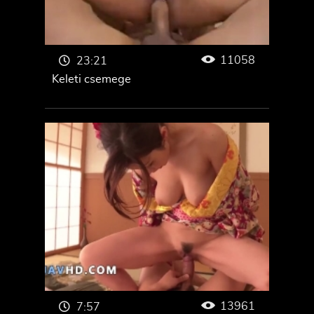
11058
23:21
Keleti csemege
13961
7:57