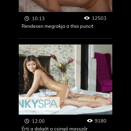
12503
10:13
Rendesen megrakja a thai puncit
9180
12:00
Érti a dolgát a csingó masszőr