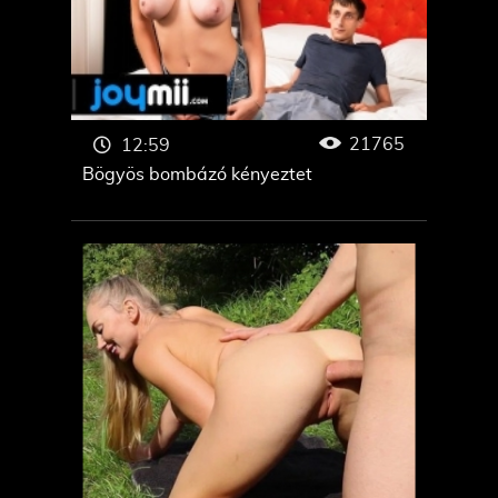
21765
12:59
Bögyös bombázó kényeztet