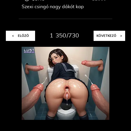
Szexi csingó nagy dákót kap
1
350
730
<
ELŐZŐ
KÖVETKEZŐ
>