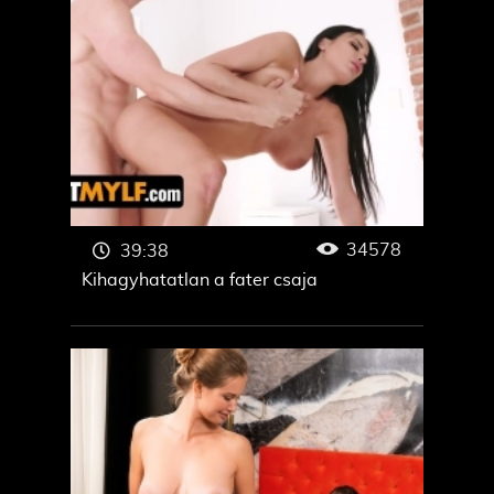
34578
39:38
Kihagyhatatlan a fater csaja