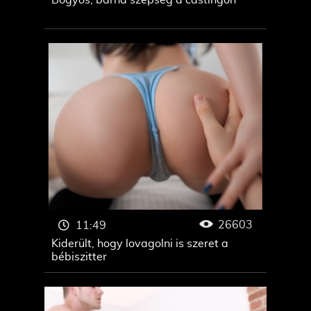
Bögyös, barna szépség a castingon
26603
11:49
Kiderült, hogy lovagolni is szeret a
bébiszitter