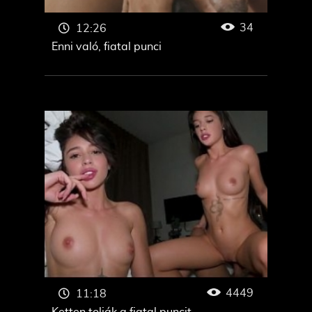
34
12:26
Enni való, fiatal punci
4449
11:18