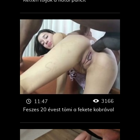
Ketten tolják a fiatal puncit
3166
11:47
Feszes 20 évest tömi a fekete kobrával