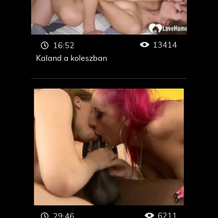
13414
16:52
Kaland a koleszban
6211
29:46