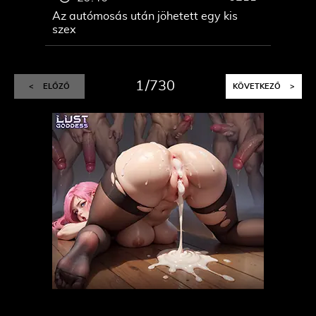
Az autómosás után jöhetett egy kis
szex
1
730
<
ELŐZŐ
KÖVETKEZŐ
>