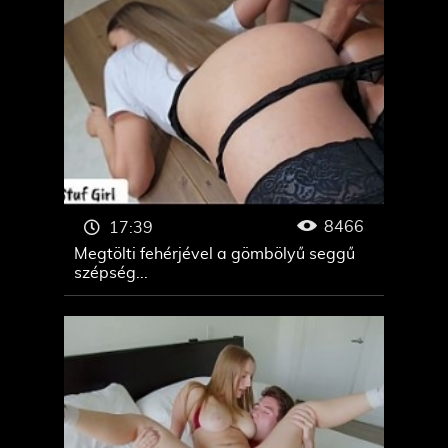
8466
17:39
Megtölti fehérjével a gömbölyű seggű
szépség...