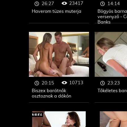
23417
26:27
14:14
Haverom tüzes muterja
Bögyös barna
versenyző - C
Banks
10713
20:15
23:23
Biszex barátnők
Tőkéletes bar
osztoznak a dákón