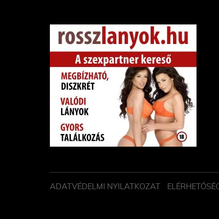
ADATVÉDELMI NYILATKOZAT
ELÉRHETŐSÉ