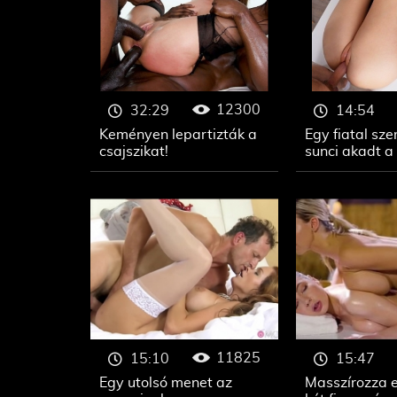
12300
32:29
14:54
Keményen lepartizták a
Egy fiatal sz
csajszikat!
sunci akadt a
11825
15:10
15:47
Egy utolsó menet az
Masszírozza 