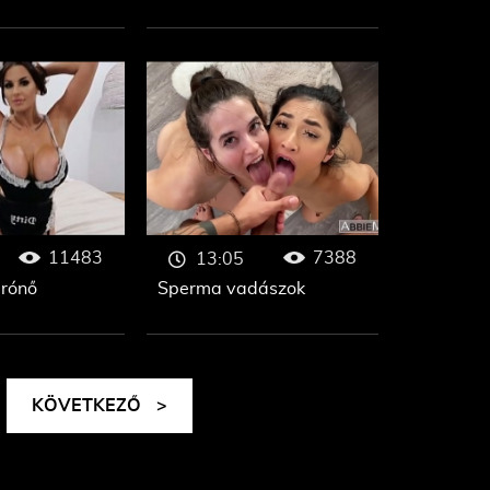
11483
7388
13:05
árónő
Sperma vadászok
KÖVETKEZŐ
>