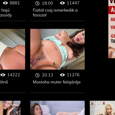
8881
11447
18:00
 hajú
Fiatal csaj ismerkedik a
assidy
fasszal
14222
11276
20:13
átnő
Mostoha muter felajánlja