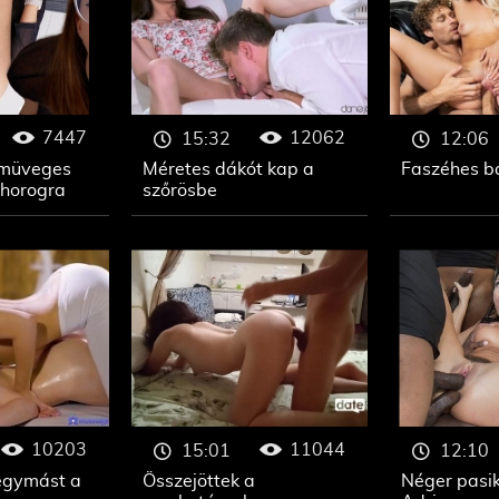
7447
12062
15:32
12:06
emüveges
Méretes dákót kap a
Faszéhes b
 horogra
szőrösbe
10203
11044
15:01
12:10
egymást a
Összejöttek a
Néger pasik