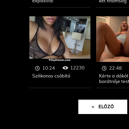
expasival
két finomság
12230
10:24
22:48
Szilikonos csábító
Kérte a dákót
barátnője test
<
ELŐZŐ