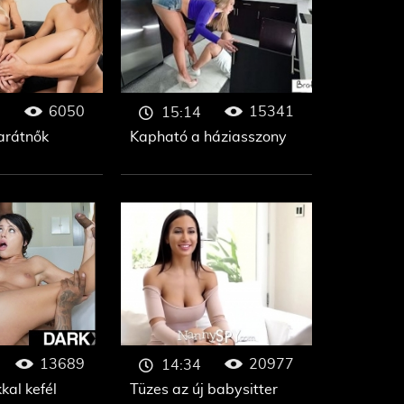
6050
15341
15:14
arátnők
Kapható a háziasszony
13689
20977
14:34
kal kefél
Tüzes az új babysitter