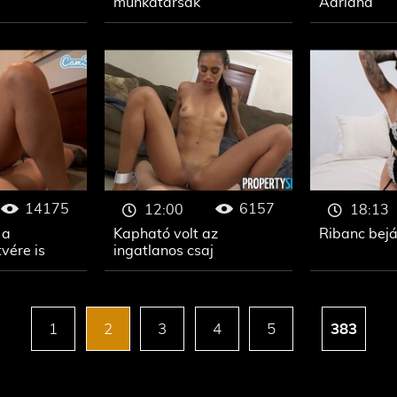
munkatársak
Adriana
14175
6157
12:00
18:13
 a
Kapható volt az
Ribanc bej
vére is
ingatlanos csaj
1
2
3
4
5
383