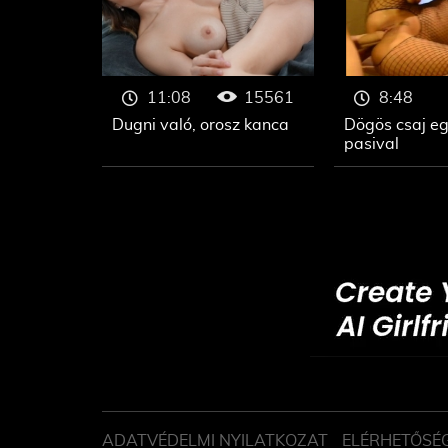
15561
11:08
8:48
Dugni való, orosz kanca
Dögös csaj eg
pasival
ADATVÉDELMI NYILATKOZAT
ELÉRHETŐSÉ