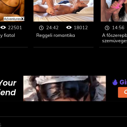
22501
18012
24:42
14:56
y fiatal
Reggeli romantika
A főszerep
szemüveges,
G