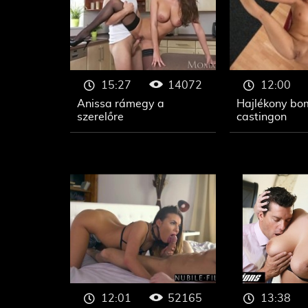
14072
15:27
12:00
Anissa rámegy a
Hajlékony bo
szerelőre
castingon
52165
12:01
13:38