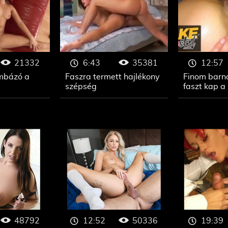
21332
35381
6:43
12:57
mbázó a
Faszra termett hajlékony
Finom barn
szépség
faszt kap a
48792
50336
12:52
19:39