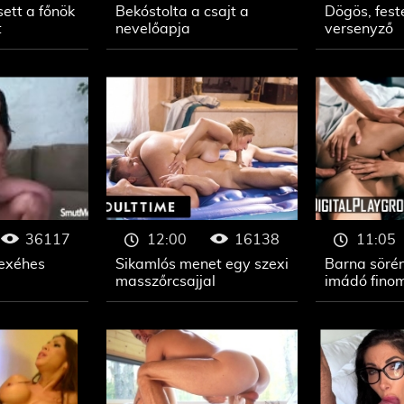
ett a főnök
Bekóstolta a csajt a
Dögös, fest
t
nevelőapja
versenyző
36117
16138
12:00
11:05
zexéhes
Sikamlós menet egy szexi
Barna sörén
masszőrcsajjal
imádó fino