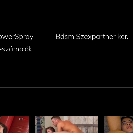
owerSpray
Bdsm Szexpartner ker.
eszámolók