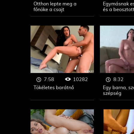
Otthon lepte meg a
Egymásnak es
főnöke a csajt
és a beosztot
10282
7:58
8:32
Tökéletes barátnő
Egy barna, s
szépség