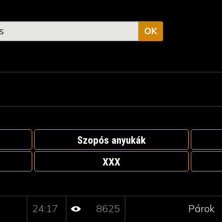
OK
Szopós anyukák
XXX
24:17
8625
Párok