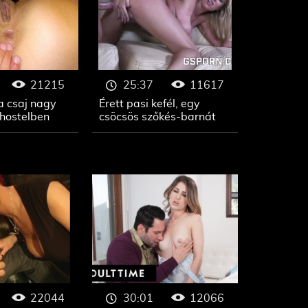
21215
11617
25:37
a csaj nagy
Érett pasi kefél, egy
 hostelben
csöcsös szőkés-barnát
22044
12066
30:01