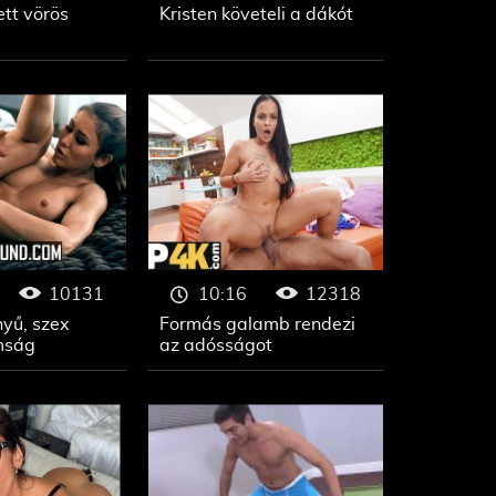
ett vörös
Kristen követeli a dákót
10131
12318
10:16
yű, szex
Formás galamb rendezi
mság
az adósságot