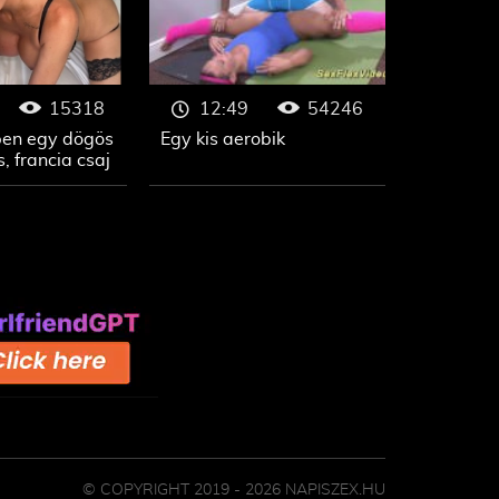
15318
54246
12:49
ben egy dögös
Egy kis aerobik
 francia csaj
© COPYRIGHT 2019 - 2026 NAPISZEX.HU