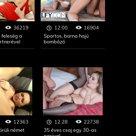
36219
16904
12:00
 feleség a
Sportos, barna hajú
rtnerével
bombázó
12363
22738
12:28
örüli német
35 éves csaj egy 30-as