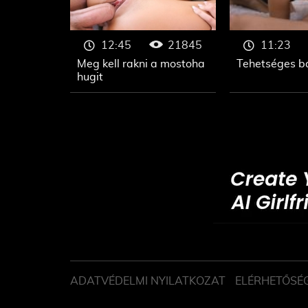
21845
12:45
11:23
Meg kell rakni a mostoha
Tehetséges b
hugit
ADATVÉDELMI NYILATKOZAT
ELÉRHETŐSÉ