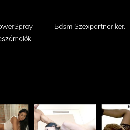
owerSpray
Bdsm Szexpartner ker.
eszámolók