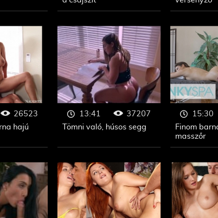
a csajszit
versenyző
26523
37207
13:41
15:30
rna hajú
Tömni való, húsos segg
Finom barná
masszőr