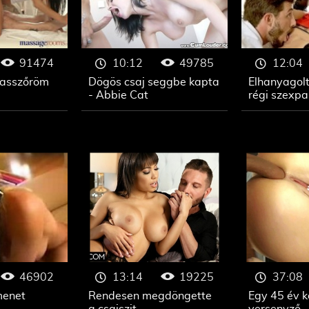
91474
49785
10:12
12:04
asszőröm
Dögös csaj seggbe kapta
Elhanyagolt
- Abbie Cat
régi szexpa
46902
19225
13:14
37:08
menet
Rendesen megdöngette
Egy 45 év k