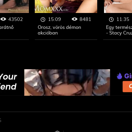
43502
8481
15:09
11:35
arátnő
Orosz, vörös démon
Egy termés
akcióban
- Stacy Cru
G