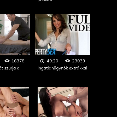
pasival
16378
23039
49:20
t szúrja a
Ingatlanügynök extrákkal