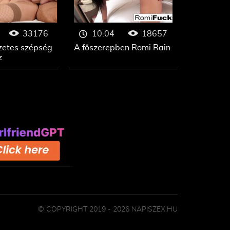
33176
18657
10:04
zetes szépség
A főszerepben Romi Rain
z
© COPYRIGHT 2019 - 2026 NAPISZEX.HU