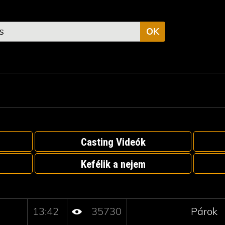
OK
Casting Videók
Kefélik a nejem
13:42
35730
Párok