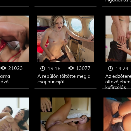
ingatlanos 
21023
13077
19:16
14:24
barna
A repülőn töltötte meg a
Az edzőter
bázó
csaj punciját
öltözőjébe
kufircolás