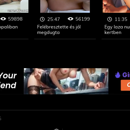
59898
56199
25:47
11:35
ppaliban
Felébresztette és jól
Egy laza n
megdugta
kertben
G