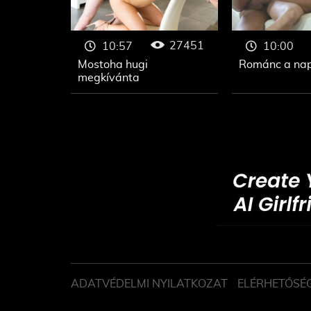
27451
10:57
10:00
Mostoha hugi
Románc a na
megkívánta
ADATVÉDELMI NYILATKOZAT
ELÉRHETŐSÉ