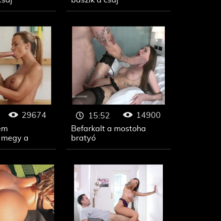
csaj
baszik a csaj
29674
14900
15:52
em
Befarkalt a mostoha
n megy a
bratyó