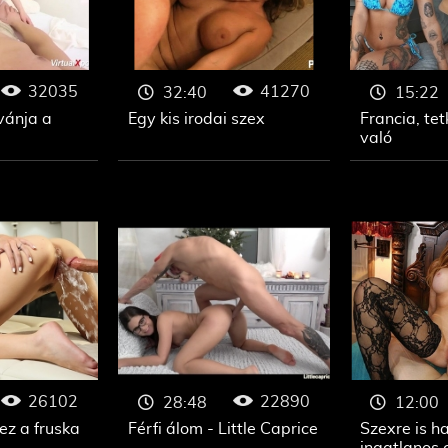
32035
41270
32:40
15:22
vánja a
Egy kis irodai szex
Francia, te
való
26102
22890
28:48
12:00
ez a fruska
Férfi álom - Little Caprice
Szexre is h