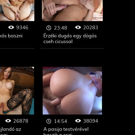
9346
20283
23:48
tkós baszni
Érzéki dugás egy dögös
cseh cicussal
26878
38094
14:54
ajlandó az
A pasija testvérével