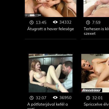
34332
13:45
7:59
Átugrott a haver felesége
Terhesen is kí
szexet
36950
32:07
32:01
A pótfaterjával kefél a
Spriccelve élv