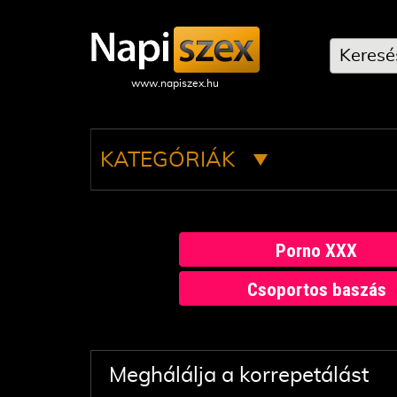
KATEGÓRIÁK
Porno XXX
Csoportos baszás
Meghálálja a korrepetálást