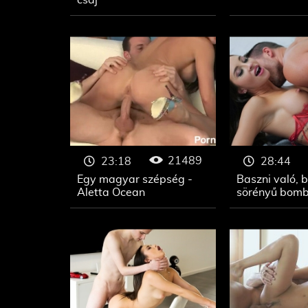
csaj
21489
23:18
28:44
Egy magyar szépség -
Baszni való, 
Aletta Ocean
sörényű bom