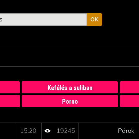
OK
Kefélés a suliban
Porno
15:20
19245
Párok