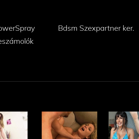
owerSpray
Bdsm Szexpartner ker.
eszámolók