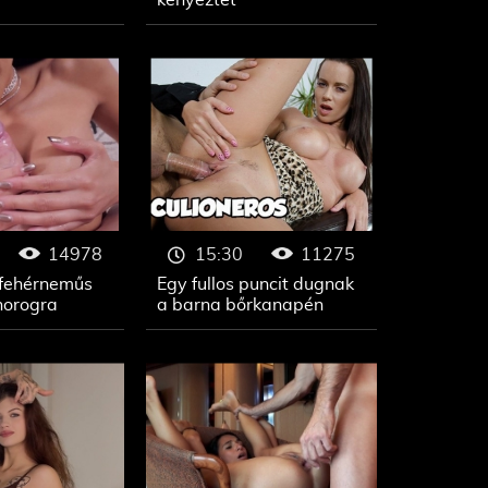
kényeztet
14978
11275
15:30
 fehérneműs
Egy fullos puncit dugnak
horogra
a barna bőrkanapén