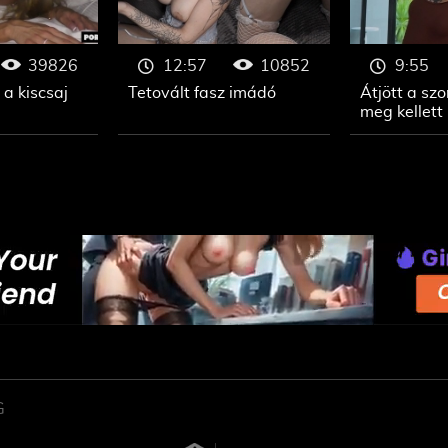
39826
10852
12:57
9:55
 a kiscsaj
Tetovált fasz imádó
Átjött a sz
meg kellett 
G