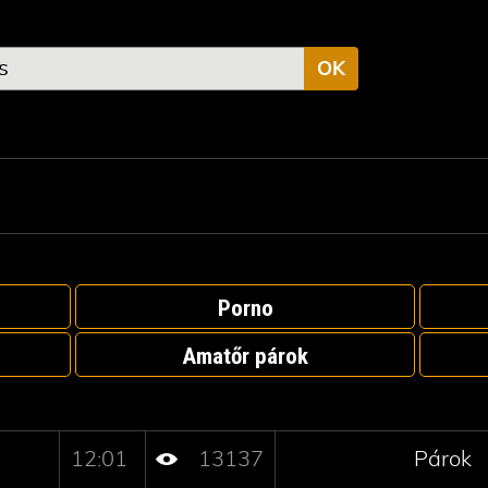
OK
Porno
Amatőr párok
12:01
13137
Párok