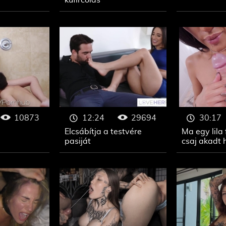
kufircolás
10873
29694
12:24
30:17
Elcsábítja a testvére
Ma egy lila
pasiját
csaj akadt 