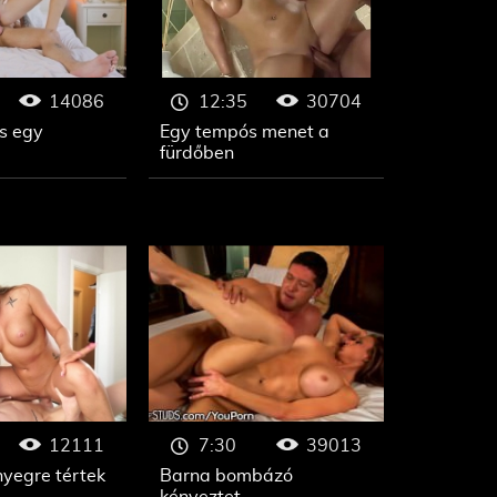
14086
30704
12:35
s egy
Egy tempós menet a
fürdőben
12111
39013
7:30
nyegre tértek
Barna bombázó