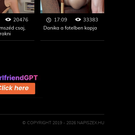
20476
33383
17:09
omszéd csaj,
Danika a fotelben kapja
rakni
© COPYRIGHT 2019 - 2026 NAPISZEX.HU