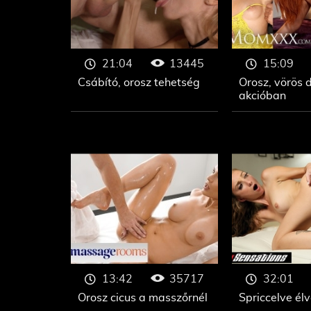
13445
21:04
15:09
Csábító, orosz tehetség
Orosz, vörös
akcióban
35717
13:42
32:01
Orosz cicus a masszőrnél
Spriccelve élv