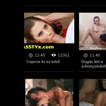
12302
12:45
11:40
Caprice és az edző
Dugás lett a
zuhanyzásból