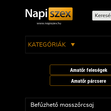
KATEGÓRIÁK
Amatőr feleségek
Amatőr párcsere
Befűzhető masszőrcsaj