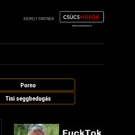
KIEMELT PARTNER:
Porno
Tini seggbedugás