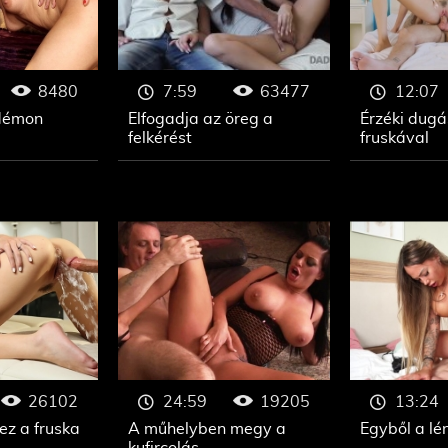
8480
63477
7:59
12:07
 démon
Elfogadja az öreg a
Érzéki dugá
felkérést
fruskával
26102
19205
24:59
13:24
ez a fruska
A műhelyben megy a
Egyből a lé