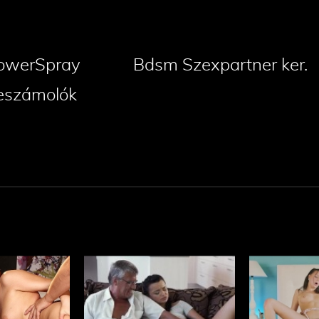
owerSpray
Bdsm Szexpartner ker.
eszámolók