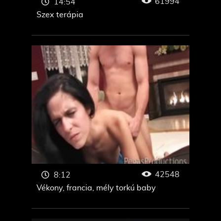
61994
14:54
Szex terápia
42548
8:12
Vékony, francia, mély torkú baby