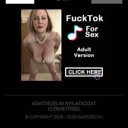
ADATVÉDELMI NYILATKOZAT
ELÉRHETŐSÉG
© COPYRIGHT 2019 - 2026 NAPISZEX.HU