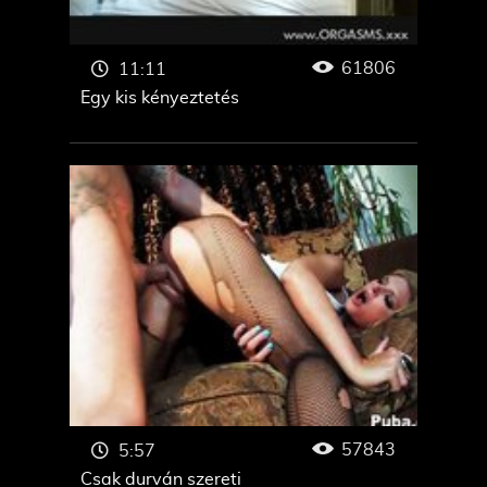
61806
11:11
Egy kis kényeztetés
57843
5:57
Csak durván szereti