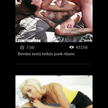
43156
7:00
Bomba testű tetkós punk ribanc