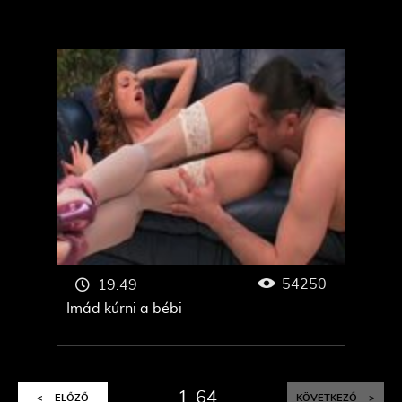
54250
19:49
Imád kúrni a bébi
1
64
<
ELŐZŐ
KÖVETKEZŐ
>