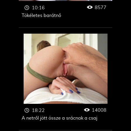
8577
10:16
Tökéletes barátnő
14008
18:22
A netről jött össze a srácnak a csaj