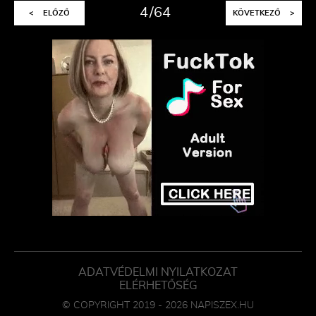
4
64
<
ELŐZŐ
KÖVETKEZŐ
>
ADATVÉDELMI NYILATKOZAT
ELÉRHETŐSÉG
© COPYRIGHT 2019 - 2026 NAPISZEX.HU