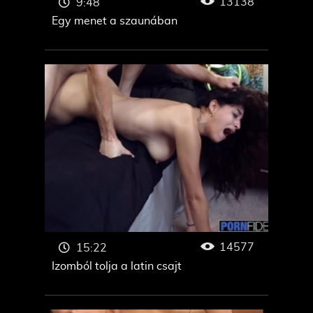
13138
9:48
Egy menet a szaunában
14577
15:22
Izomból tolja a latin csajt