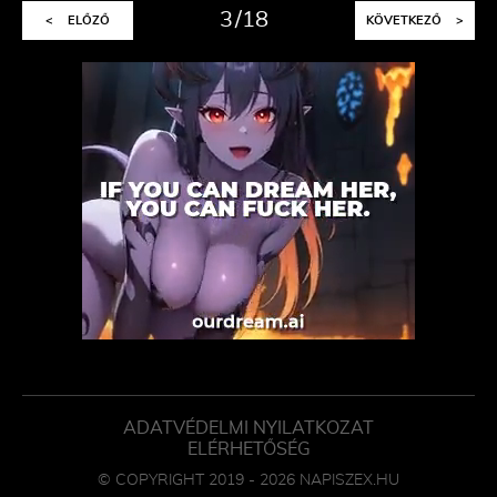
3
18
<
ELŐZŐ
KÖVETKEZŐ
>
ADATVÉDELMI NYILATKOZAT
ELÉRHETŐSÉG
© COPYRIGHT 2019 - 2026 NAPISZEX.HU