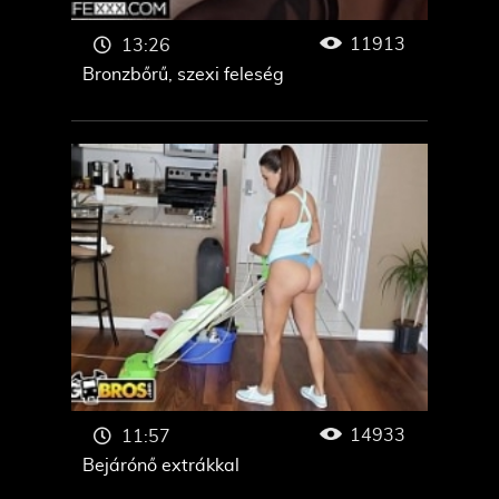
11913
13:26
Bronzbőrű, szexi feleség
14933
11:57
Bejárónő extrákkal