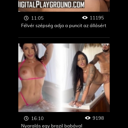
11195
11:05
Félvér szépség adja a puncit az állásért
9198
16:10
Nyaralás egy brazil babával