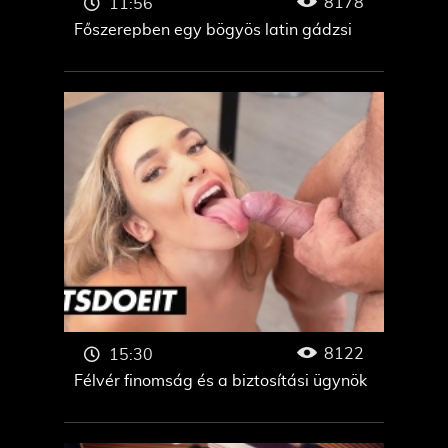
8178
11:56
Főszerepben egy bögyös latin gádzsi
8122
15:30
Félvér finomság és a biztosítási ügynök