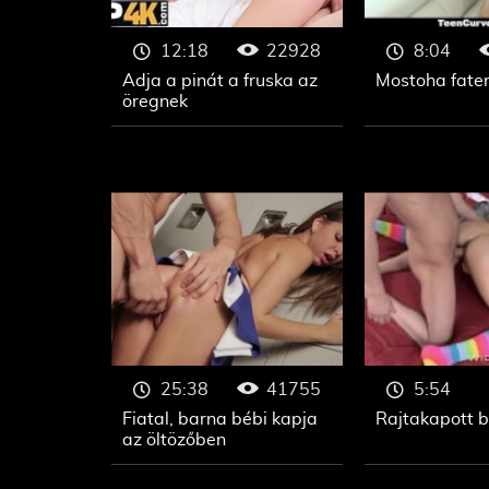
22928
12:18
8:04
Adja a pinát a fruska az
Mostoha fater
öregnek
41755
25:38
5:54
Fiatal, barna bébi kapja
Rajtakapott b
az öltözőben