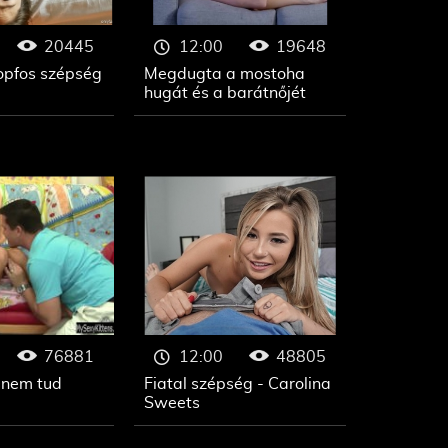
20445
19648
12:00
copfos szépség
Megdugta a mostoha
hugát és a barátnőjét
76881
48805
12:00
 nem tud
Fiatal szépség - Carolina
Sweets