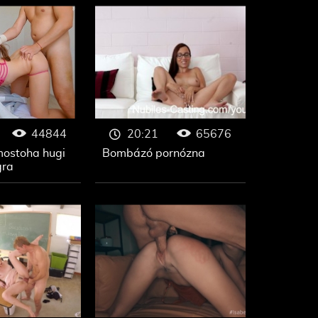
44844
65676
20:21
mostoha hugi
Bombázó pornózna
gra