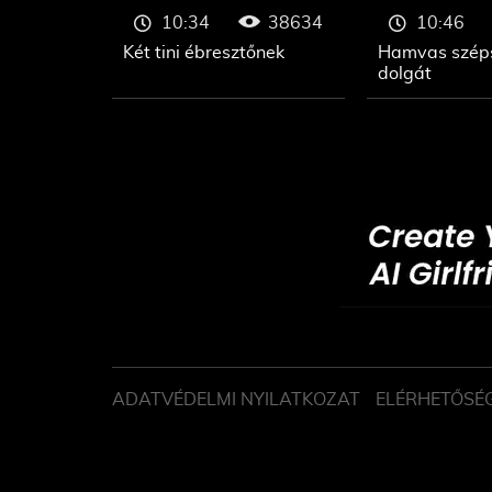
38634
10:34
10:46
Két tini ébresztőnek
Hamvas széps
dolgát
ADATVÉDELMI NYILATKOZAT
ELÉRHETŐSÉ