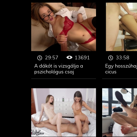
13691
29:57
33:58
A dákót is vizsgálja a
Egy hosszúhajú
pszichológus csaj
cicus