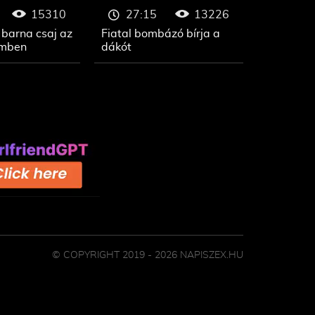
15310
13226
27:15
 barna csaj az
Fiatal bombázó bírja a
emben
dákót
© COPYRIGHT 2019 - 2026 NAPISZEX.HU