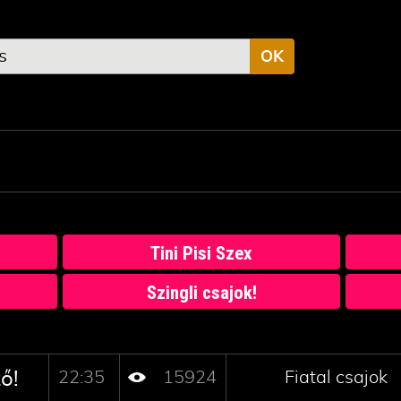
OK
Tini Pisi Szex
Szingli csajok!
22:35
15924
Fiatal csajok
ő!