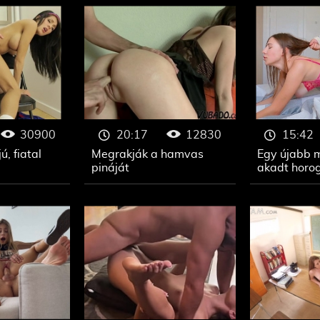
30900
12830
20:17
15:42
, fiatal
Megrakják a hamvas
Egy újabb 
pináját
akadt horo