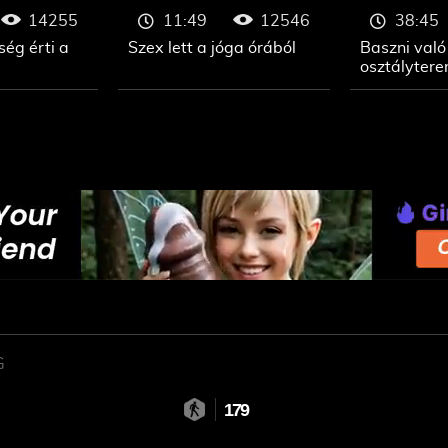
14255
12546
11:49
38:45
ég érti a
Szex lett a jóga órából
Baszni való
osztályter
G
179