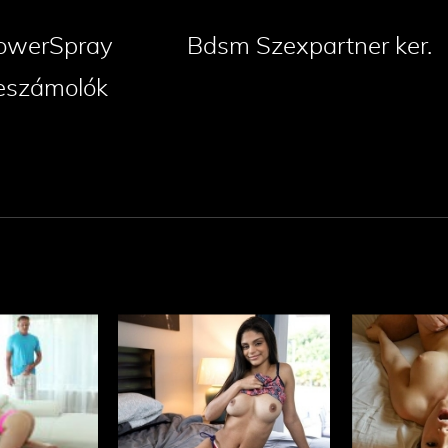
owerSpray
Bdsm Szexpartner ker.
eszámolók