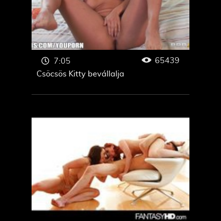
65439
7:05
Csöcsös Kitty bevállalja