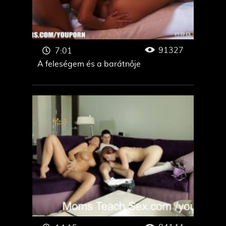
91327
7:01
A feleségem és a barátnője