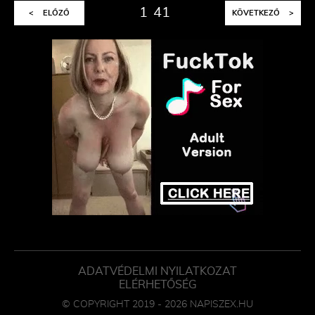
1
41
<
ELŐZŐ
KÖVETKEZŐ
>
ADATVÉDELMI NYILATKOZAT
ELÉRHETŐSÉG
© COPYRIGHT 2019 - 2026 NAPISZEX.HU