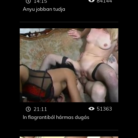
84144
14:15
Anyu jobban tudja
51363
21:11
In flagrantiból hármas dugás